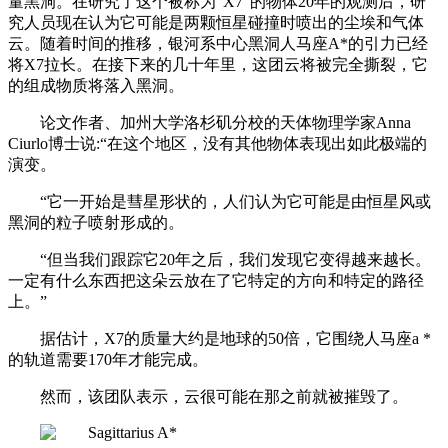
量黑洞。在研究了这个被称为“X7”的物体20年的观测后，研
究人员现在认为它可能是两颗恒星碰撞时喷出的尘埃和气体
云。随着时间的推移，银河系中心黑洞人马座A*的引力已经
将X7拉长。在接下来的几十年里，这团云将被完全撕裂，它
的组成物质将落入黑洞。
论文作者、加州大学洛杉矶分校的天体物理学家Anna
Ciurlo博士说:“在这个地区，没有其他物体表现出如此极端的
演变。
“它一开始是彗星形状的，人们认为它可能是由恒星风或
黑洞的粒子喷射形成的。
“但当我们跟踪它20年之后，我们发现它变得越来越长。
一定有什么东西把这朵云放在了它特定的方向和特定的路径
上。”
据估计，X7的质量大约是地球的50倍，它围绕人马座a *
的轨道需要170年才能完成。
然而，该团队表示，云很可能在那之前就被摧毁了。