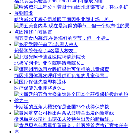
福克食品实验室(Fork Food Lab)可能成为缅...
哈洛威尔工程公司着眼于缅因州北部市场，将...
周五美食内幕:现在是海鲜的季节，但一个标...
鲍登学院任命了4名黑人校友...
北极光阿卡迪亚医院聘请新院长...
缅因州团体再次呼吁提供可负担的儿童保育...
医疗保健先驱即将退休...
卡斯廷的五角大楼旅馆是全国25个获得保护拨...
微风航空公司推出两条从波特兰出发的新航线...