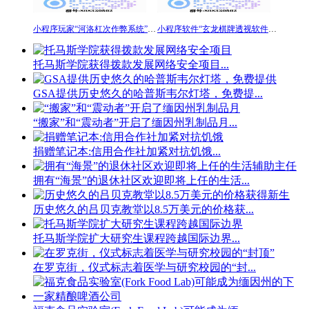
小程序玩家“河洛杠次作弊系统”分享用挂技巧赢
小程序软件“玄龙棋牌透视软件助手”最新麻将开挂详细
托马斯学院获得拨款发展网络安全项目...
GSA提供历史悠久的哈普斯韦尔灯塔，免费提...
“搬家”和“震动者”开启了缅因州乳制品月...
捐赠笔记本:信用合作社加紧对抗饥饿...
拥有“海景”的退休社区欢迎即将上任的生活...
历史悠久的吕贝克教堂以8.5万美元的价格获...
托马斯学院扩大研究生课程跨越国际边界...
在罗克街，仪式标志着医学与研究校园的“封...