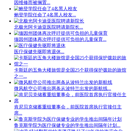
因维修而被搁置...
鲍登学院任命了4名黑人校友...
北极光阿卡迪亚医院聘请新院长...
缅因州团体再次呼吁提供可负担的儿童保育...
医疗保健先驱即将退休...
卡斯廷的五角大楼旅馆是全国25个获得保护拨款的旅馆
之一...
微风航空公司推出两条从波特兰出发的新航线...
肯尼贝克储蓄重组董事会，前医院首席执行官接任主
席...
鲁克斯学院为医疗保健专业的学生推出间隔年计划...