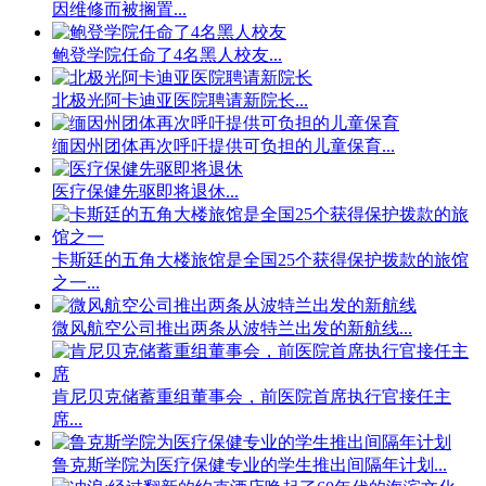
因维修而被搁置...
鲍登学院任命了4名黑人校友...
北极光阿卡迪亚医院聘请新院长...
缅因州团体再次呼吁提供可负担的儿童保育...
医疗保健先驱即将退休...
卡斯廷的五角大楼旅馆是全国25个获得保护拨款的旅馆
之一...
微风航空公司推出两条从波特兰出发的新航线...
肯尼贝克储蓄重组董事会，前医院首席执行官接任主
席...
鲁克斯学院为医疗保健专业的学生推出间隔年计划...