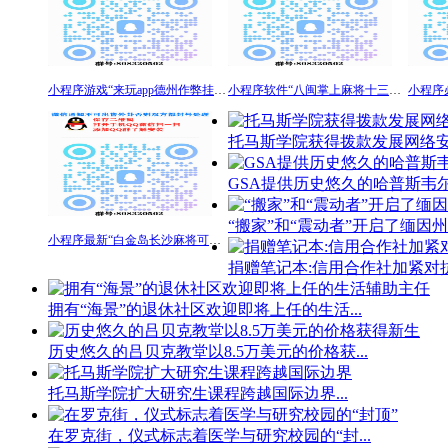
小程序游戏“来玩app德州作弊挂”真其实确实有挂安装
小程序软件“八闽掌上麻将十三水开挂下载”详细分享装挂步骤
托马斯学院获得拨款发展网络安全
GSA提供历史悠久的哈普斯韦尔
“搬家”和“震动者”开启了缅因州乳
小程序最新“白金岛长沙麻将可以开挂吗”开挂软件+详细开挂赢
捐赠笔记本:信用合作社加紧对抗饥
拥有“海景”的退休社区欢迎即将上任的生活...
历史悠久的吕贝克教堂以8.5万美元的价格获...
托马斯学院扩大研究生课程跨越国际边界...
在罗克街，仪式标志着医学与研究校园的“封...