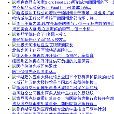
福克食品实验室(Fork Food Lab)可能成为缅...
哈洛威尔工程公司着眼于缅因州北部市场，将...
周五美食内幕:现在是海鲜的季节，但一个标...
鲍登学院任命了4名黑人校友...
北极光阿卡迪亚医院聘请新院长...
缅因州团体再次呼吁提供可负担的儿童保育...
医疗保健先驱即将退休...
卡斯廷的五角大楼旅馆是全国25个获得保护拨...
微风航空公司推出两条从波特兰出发的新航线...
肯尼贝克储蓄重组董事会，前医院首席执行官...