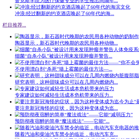
鲁克斯学院为医疗保健专业的学生推出间隔年...
冲浪:经过翻新的约克酒店唤起了60年代的海...
栏目推荐
...
陶器显示，新石器时代晚期的农民用各种动物...
细菌“自杀小队”被设计用来发现肿瘤并警告...
不使用漂白剂“杀死”墙上霉菌的最佳方法—...
研究表明，这种甜味成分可以在几周内燃烧内...
专家建议如何减轻生活成本危机带来的压力...
要注意新冠海怪的症状，因为这种变体成为迄...
预防彻夜宿醉的简单“魔法戏法”——它能“...
随着汽油和柴油汽车禁令的临近，电动汽车充...