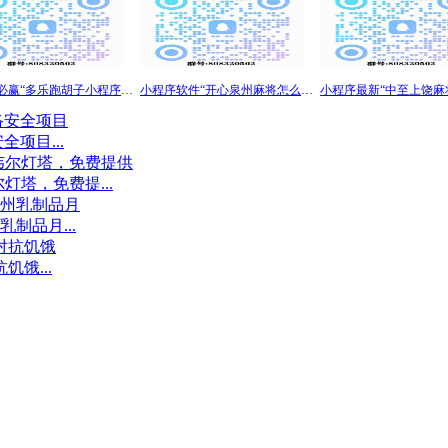
小程序必赢“多乐跑胡子小程序有挂吗”分享用挂技巧赢
小程序软件“开心泉州麻将怎么开挂”真其实确实有挂安装
项目...
灯塔，免费提...
制品月...
饿...