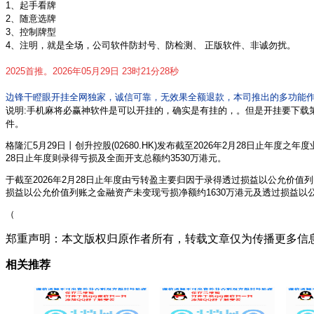
1、起手看牌
2、随意选牌
3、控制牌型
4、注明，就是全场，公司软件防封号、防检测、 正版软件、非诚勿扰。
2025首推。2026年05月29日 23时21分28秒
边锋干瞪眼开挂全网独家，诚信可靠，无效果全额退款，本司推出的多功能作
说明:手机麻将必赢神软件
是可以开挂的，确实是有挂的，。但是开挂要下载
件。
格隆汇5月29日丨创升控股(02680.HK)发布截至2026年2月28日止年度
28日止年度则录得亏损及全面开支总额约3530万港元。
于截至2026年2月28日止年度由亏转盈主要归因于录得透过损益以公允价值列
损益以公允价值列账之金融资产未变现亏损净额约1630万港元及透过损益以
（
郑重声明：本文版权归原作者所有，转载文章仅为传播更多信
相关推荐