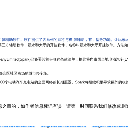
 弊辅助软件。软件提供了各系列的麻将与棋 牌辅助，有，型等功能。让玩家
第三方辅助软件，新永和大厅
的开挂软件，名称叫新永和大厅
开挂软件。方法如
imited(Spark)已签署其首份收购条款清单，据此将向泰国当地电动汽车(EV)充电网络运营
谷大都会区社区商场的城市停车场。
000个电动汽车充电站的全面网络的长期愿景。Spark将继续积极寻求额外的收
息之目的，如作者信息标记有误，请第一时间联系我们修改或删