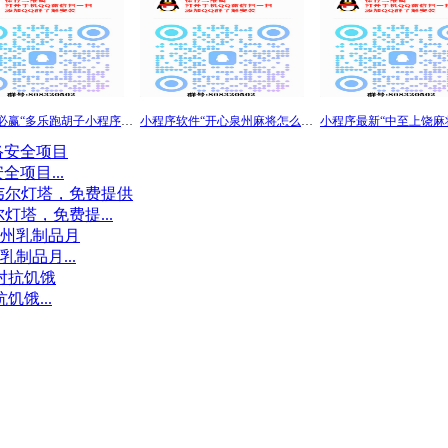
小程序必赢“多乐跑胡子小程序有挂吗”分享用挂技巧赢
小程序软件“开心泉州麻将怎么开挂”真其实确实有挂安装
项目...
灯塔，免费提...
制品月...
饿...