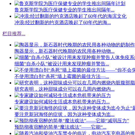
鲁克斯学院为医疗保健专业的学生推出间隔年...
冲浪:经过翻新的约克酒店唤起了60年代的海...
栏目推荐
...
陶器显示，新石器时代晚期的农民用各种动物...
细菌“自杀小队”被设计用来发现肿瘤并警告...
不使用漂白剂“杀死”墙上霉菌的最佳方法—...
研究表明，这种甜味成分可以在几周内燃烧内...
专家建议如何减轻生活成本危机带来的压力...
要注意新冠海怪的症状，因为这种变体成为迄...
预防彻夜宿醉的简单“魔法戏法”——它能“...