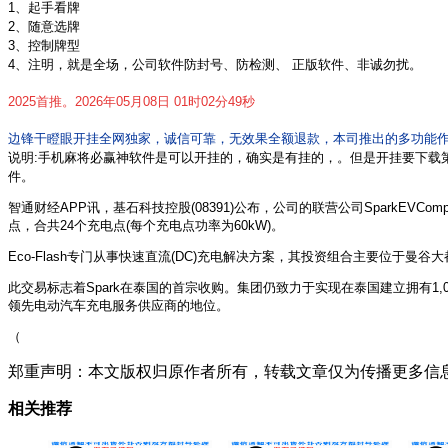
1、起手看牌
2、随意选牌
3、控制牌型
4、注明，就是全场，公司软件防封号、防检测、 正版软件、非诚勿扰。
2025首推。2026年05月08日 01时02分49秒
边锋干瞪眼开挂全网独家，诚信可靠，无效果全额退款，本司推出的多功能作
说明:手机麻将必赢神软件
是可以开挂的，确实是有挂的，。但是开挂要下载
件。
智通财经APP讯，基石科技控股(08391)公布，公司的联营公司SparkEVCompanyL
点，合共24个充电点(每个充电点功率为60kW)。
Eco-Flash专门从事快速直流(DC)充电解决方案，其投资组合主要位于曼
此交易标志着Spark在泰国的首宗收购。集团仍致力于实现在泰国建立拥有1,
领先电动汽车充电服务供应商的地位。
（
郑重声明：本文版权归原作者所有，转载文章仅为传播更多信
相关推荐