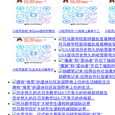
小程序游戏“来玩app德州作弊挂”真其实确实有挂安装
小程序软件“八闽掌上麻将十三水开挂下载”详细分享装挂步骤
托马斯学院获得拨款发展网络安全
GSA提供历史悠久的哈普斯韦尔
“搬家”和“震动者”开启了缅因州乳
小程序最新“白金岛长沙麻将可以开挂吗”开挂软件+详细开挂赢
捐赠笔记本:信用合作社加紧对抗饥
拥有“海景”的退休社区欢迎即将上任的生活...
历史悠久的吕贝克教堂以8.5万美元的价格获...
托马斯学院扩大研究生课程跨越国际边界...