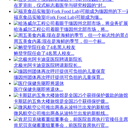
在罗克街，仪式标志着医学与研究校园的“封...
福克食品实验室(Fork Food Lab)可能成为缅...
哈洛威尔工程公司着眼于缅因州北部市场，将...
周五美食内幕:现在是海鲜的季节，但一个标...
鲍登学院任命了4名黑人校友...
北极光阿卡迪亚医院聘请新院长...
缅因州团体再次呼吁提供可负担的儿童保育...
医疗保健先驱即将退休...
卡斯廷的五角大楼旅馆是全国25个获得保护拨...
微风航空公司推出两条从波特兰出发的新航线...
肯尼贝克储蓄重组董事会，前医院首席执行官...